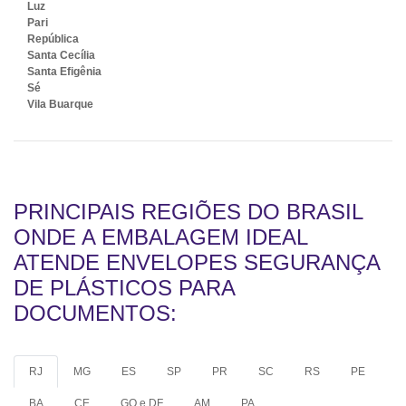
Luz
Pari
República
Santa Cecília
Santa Efigênia
Sé
Vila Buarque
PRINCIPAIS REGIÕES DO BRASIL
ONDE A EMBALAGEM IDEAL
ATENDE ENVELOPES SEGURANÇA
DE PLÁSTICOS PARA
DOCUMENTOS:
RJ
MG
ES
SP
PR
SC
RS
PE
BA
CE
GO e DF
AM
PA