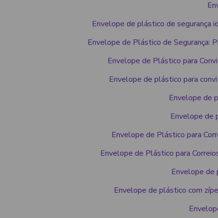
Env
Envelope de plástico de segurança 
Envelope de Plástico de Segurança: 
Envelope de Plástico para Convi
Envelope de plástico para convi
Envelope de pl
Envelope de p
Envelope de Plástico para Corr
Envelope de Plástico para Correio
Envelope de p
Envelope de plástico com zípe
Envelope