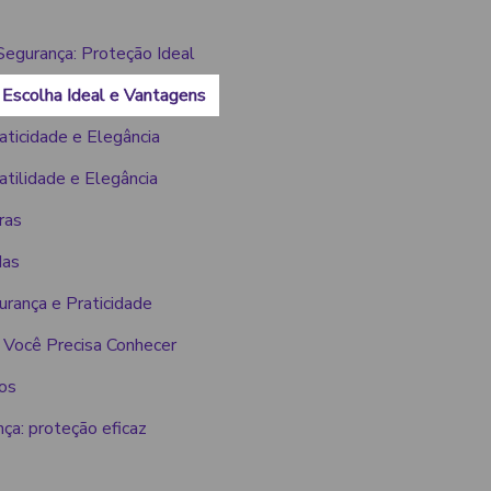
Segurança: Proteção Ideal
 Escolha Ideal e Vantagens
aticidade e Elegância
atilidade e Elegância
ras
das
urança e Praticidade
 Você Precisa Conhecer
tos
ça: proteção eficaz