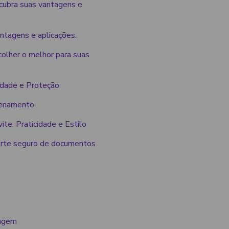
cubra suas vantagens e
ntagens e aplicações.
colher o melhor para suas
idade e Proteção
azenamento
ite: Praticidade e Estilo
orte seguro de documentos
lagem