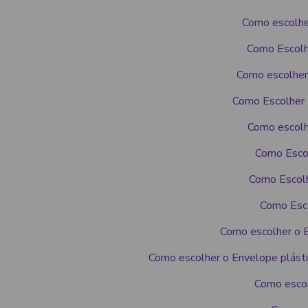
Como escolhe
Como Escolh
Como escolher
Como Escolher 
Como escolh
Como Escol
Como Escolh
Como Esco
Como escolher o 
Como escolher o Envelope plástic
Como escol