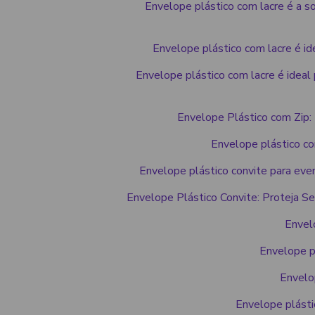
Envelope plástico com lacre é a 
Envelope plástico com lacre é i
Envelope plástico com lacre é ideal
Envelope Plástico com Zip: 
Envelope plástico co
Envelope plástico convite para even
Envelope Plástico Convite: Proteja S
Envel
Envelope pl
Envelop
Envelope plásti