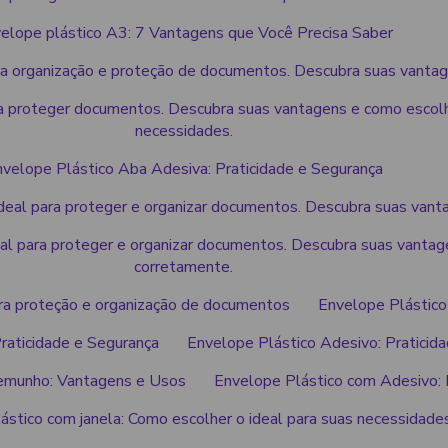
elope plástico A3: 7 Vantagens que Você Precisa Saber
ra organização e proteção de documentos. Descubra suas vantage
ra proteger documentos. Descubra suas vantagens e como escolh
necessidades.
velope Plástico Aba Adesiva: Praticidade e Segurança
deal para proteger e organizar documentos. Descubra suas vanta
al para proteger e organizar documentos. Descubra suas vantage
corretamente.
ara proteção e organização de documentos
Envelope Plástico
raticidade e Segurança
Envelope Plástico Adesivo: Praticida
emunho: Vantagens e Usos
Envelope Plástico com Adesivo: 
ástico com janela: Como escolher o ideal para suas necessidade