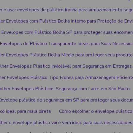
r e usar envelopes de plástico fronha para armazenamento seg
er Envelopes com Plástico Bolha Interno para Proteção de Env
 Envelopes com Plástico Bolha SP para proteger suas encome
Envelopes de Plástico Transparente Ideais para Suas Necessid
er Envelopes Plástico Bolha Médio para proteger seus produto
her Envelopes Plástico Inviolável para Segurança em Entregas
er Envelopes Plástico Tipo Frohna para Armazenagem Eficient
lher Envelopes Plásticos Segurança com Lacre em São Paulo
Envelope plástico de segurança em SP para proteger seus doc
o ideal para mala direta
Como escolher o envelope plástico 
her o envelope plástico vai e vem ideal para suas necessidades