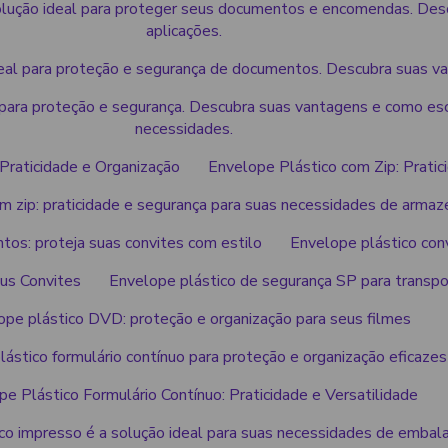
solução ideal para proteger seus documentos e encomendas. Des
aplicações.
deal para proteção e segurança de documentos. Descubra suas va
 para proteção e segurança. Descubra suas vantagens e como es
necessidades.
Praticidade e Organização
Envelope Plástico com Zip: Pratic
m zip: praticidade e segurança para suas necessidades de arm
tos: proteja suas convites com estilo
Envelope plástico conv
eus Convites
Envelope plástico de segurança SP para transp
ope plástico DVD: proteção e organização para seus filmes
ástico formulário contínuo para proteção e organização eficazes
e Plástico Formulário Contínuo: Praticidade e Versatilidade
co impresso é a solução ideal para suas necessidades de emba