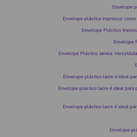
Envelope pl
Envelope plástico impresso: como 
Envelope Plástico Impress
Envelope P
Envelope Plástico Janela: Versatilid
E
Envelope plástico lacre é ideal p
Envelope plástico lacre é ideal par
Envelope plástico lacre é ideal p
Envelope plá